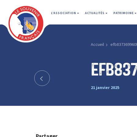
L'ASSOCIATION
ACTUALITÉS
PATRIMOINE
Accueil
efb837369960
efb83
21 janvier 2025
Partager