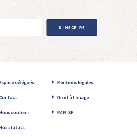
S'INSCRIRE
Espace délégués
Mentions légales
Contact
Droit à l’image
Nous soutenir
RAFI-SF
Nos statuts