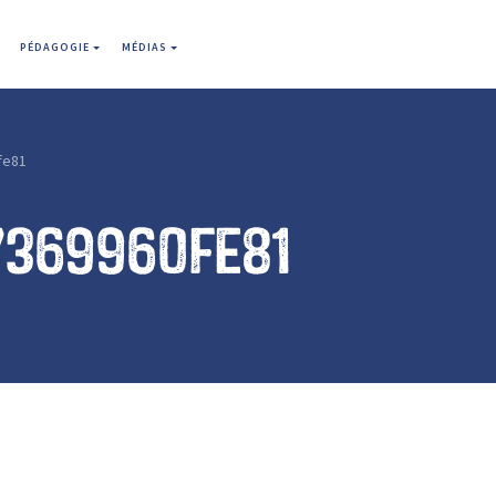
PÉDAGOGIE
MÉDIAS
fe81
7369960fe81