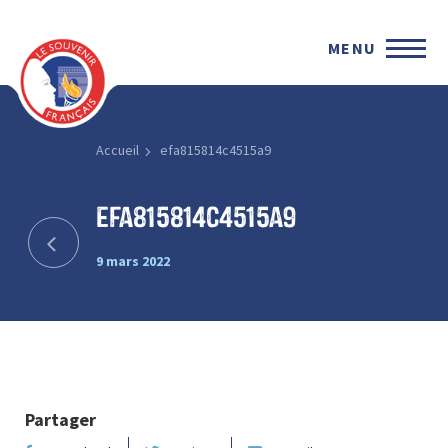
MENU
Accueil
efa815814c4515a9
efa815814c4515a9
9 mars 2022
Partager