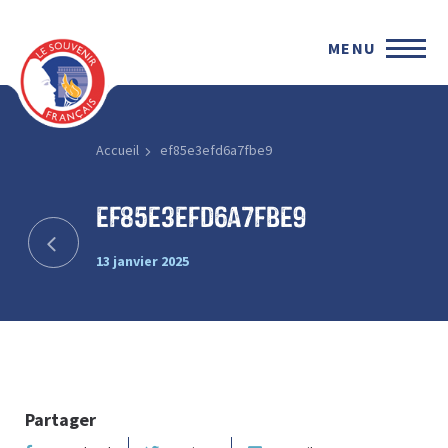
MENU
Accueil
ef85e3efd6a7fbe9
ef85e3efd6a7fbe9
13 janvier 2025
Partager