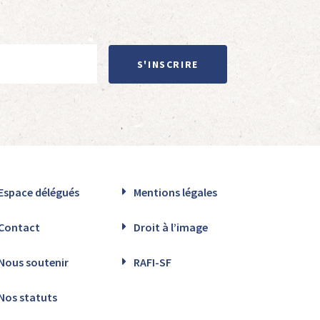
S'INSCRIRE
Espace délégués
Mentions légales
Contact
Droit à l’image
Nous soutenir
RAFI-SF
Nos statuts