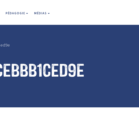
PÉDAGOGIE
MÉDIAS
ced9e
cebbb1ced9e