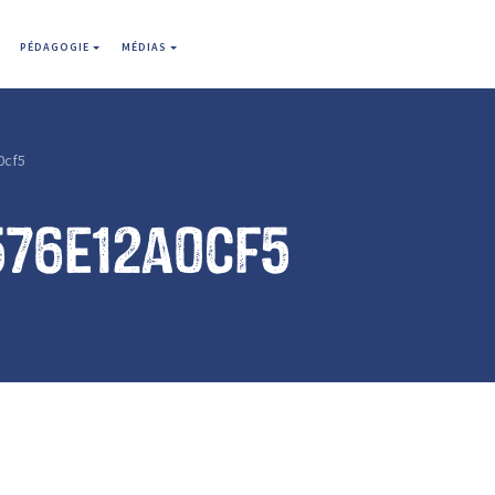
PÉDAGOGIE
MÉDIAS
0cf5
576e12a0cf5