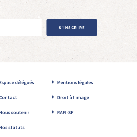
S'INSCRIRE
Espace délégués
Mentions légales
Contact
Droit à l’image
Nous soutenir
RAFI-SF
Nos statuts