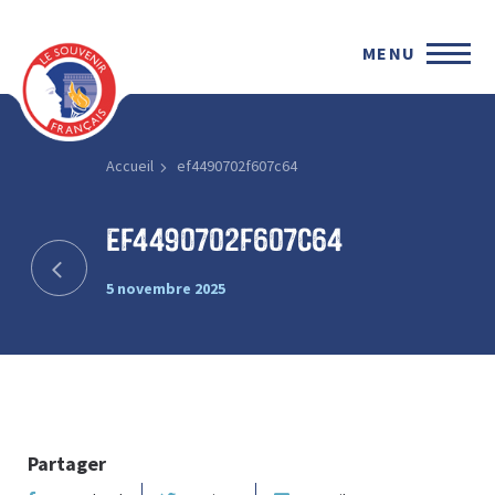
MENU
Accueil
ef4490702f607c64
ef4490702f607c64
5 novembre 2025
Partager