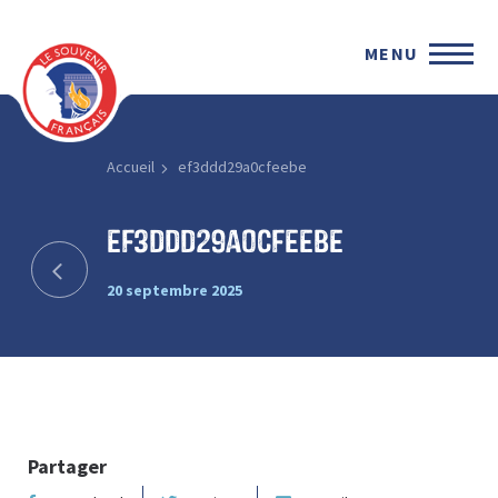
MENU
Accueil
ef3ddd29a0cfeebe
ef3ddd29a0cfeebe
20 septembre 2025
Partager