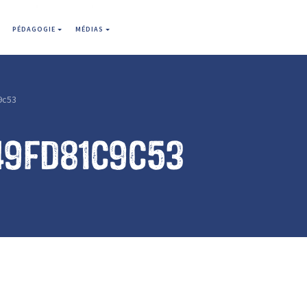
PÉDAGOGIE
MÉDIAS
9c53
49fd81c9c53