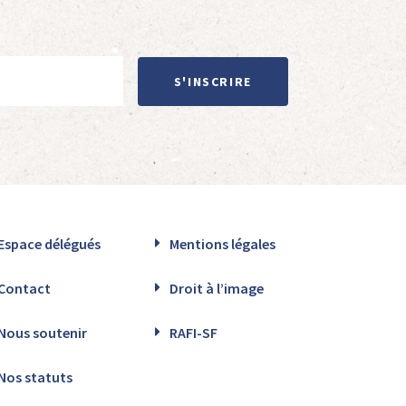
S'INSCRIRE
Espace délégués
Mentions légales
Contact
Droit à l’image
Nous soutenir
RAFI-SF
Nos statuts