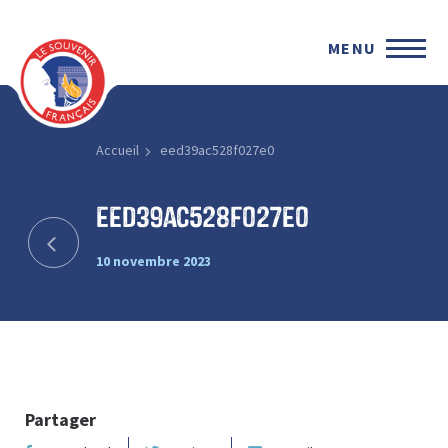
MENU
Accueil
eed39ac528f027e0
eed39ac528f027e0
10 novembre 2023
Partager