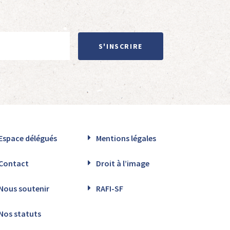
S'INSCRIRE
Espace délégués
Mentions légales
Contact
Droit à l’image
Nous soutenir
RAFI-SF
Nos statuts