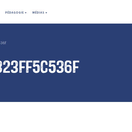
PÉDAGOGIE
MÉDIAS
536f
323ff5c536f