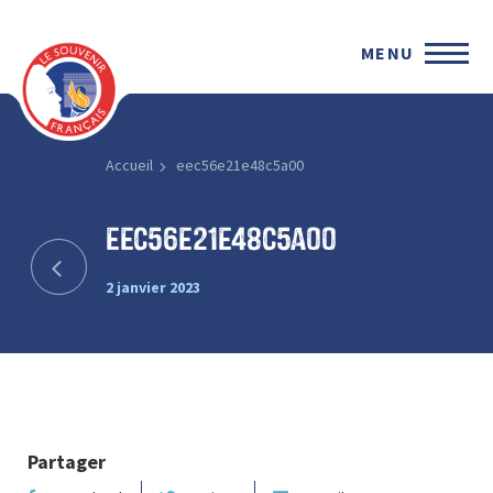
MENU
Accueil
eec56e21e48c5a00
eec56e21e48c5a00
2 janvier 2023
Partager