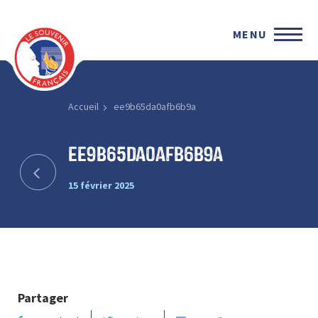
MENU
Accueil
ee9b65da0afb6b9a
ee9b65da0afb6b9a
15 février 2025
Partager