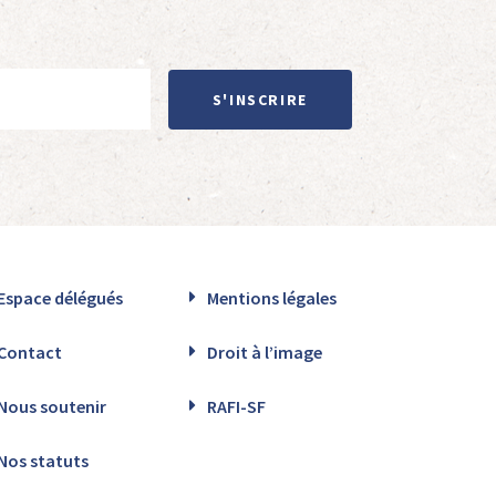
S'INSCRIRE
Espace délégués
Mentions légales
Contact
Droit à l’image
Nous soutenir
RAFI-SF
Nos statuts