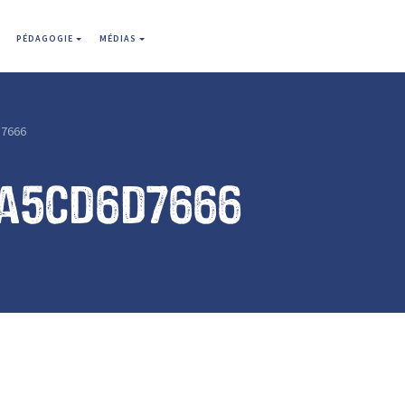
PÉDAGOGIE
MÉDIAS
7666
7a5cd6d7666