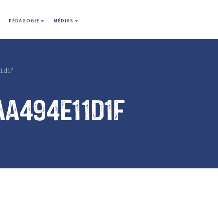
PÉDAGOGIE
MÉDIAS
1d1f
aa494e11d1f