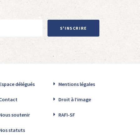
S'INSCRIRE
Espace délégués
Mentions légales
Contact
Droit à l’image
Nous soutenir
RAFI-SF
Nos statuts