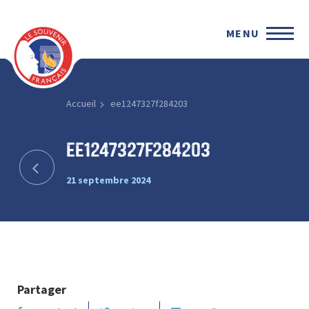
MENU
Accueil
ee1247327f284203
ee1247327f284203
21 septembre 2024
Partager