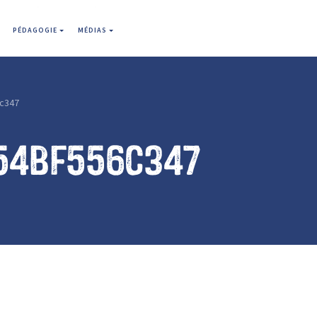
PÉDAGOGIE
MÉDIAS
c347
54bf556c347