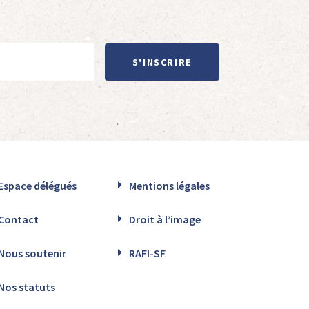
S'INSCRIRE
Espace délégués
Mentions légales
Contact
Droit à l’image
Nous soutenir
RAFI-SF
Nos statuts