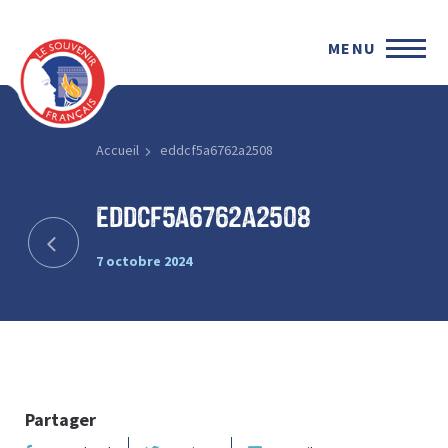
MENU
Accueil
eddcf5a6762a2508
eddcf5a6762a2508
7 octobre 2024
Partager