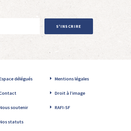
S'INSCRIRE
Espace délégués
Mentions légales
Contact
Droit à l’image
Nous soutenir
RAFI-SF
Nos statuts