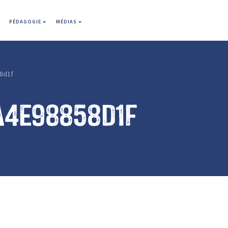
PÉDAGOGIE
MÉDIAS
8d1f
a4e98858d1f