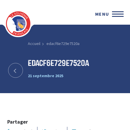
MENU
Accueil
edacf6e729e7520a
edacf6e729e7520a
21 septembre 2025
Partager