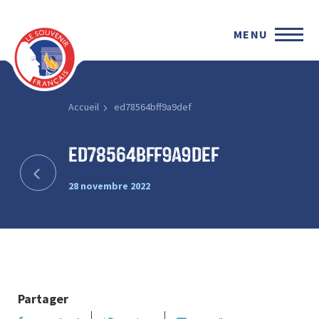
MENU
Accueil
ed78564bff9a9def
ed78564bff9a9def
28 novembre 2022
Partager