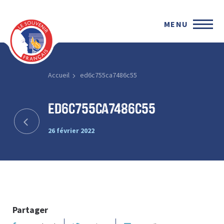
MENU
Accueil
ed6c755ca7486c55
ed6c755ca7486c55
26 février 2022
Partager