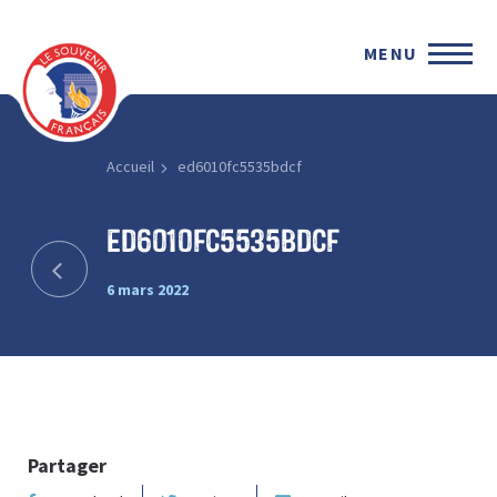
MENU
Accueil
ed6010fc5535bdcf
ed6010fc5535bdcf
6 mars 2022
Partager