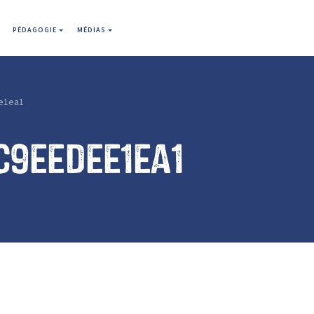
PÉDAGOGIE
MÉDIAS
e1ea1
c9eedee1ea1