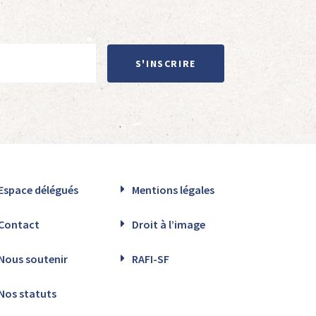
S'INSCRIRE
Espace délégués
Mentions légales
Contact
Droit à l’image
Nous soutenir
RAFI-SF
Nos statuts