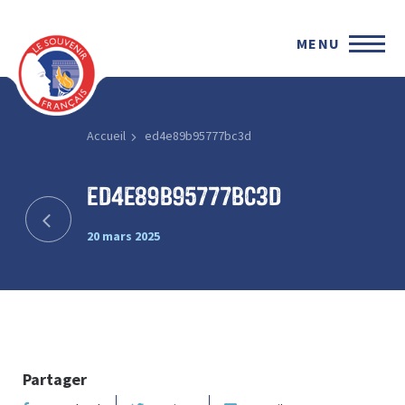
MENU
Accueil
ed4e89b95777bc3d
ed4e89b95777bc3d
20 mars 2025
Partager