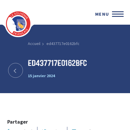
MENU
Accueil
ed437717e0162bfc
ed437717e0162bfc
15 janvier 2024
Partager