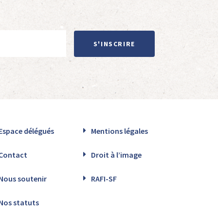
S'INSCRIRE
Espace délégués
Mentions légales
Contact
Droit à l’image
Nous soutenir
RAFI-SF
Nos statuts