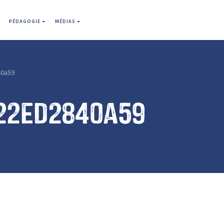
PÉDAGOGIE
MÉDIAS
0a59
22ed2840a59