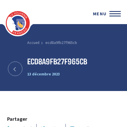
MENU
Accueil
ecd8a9fb27f965cb
ecd8a9fb27f965cb
13 décembre 2023
Partager