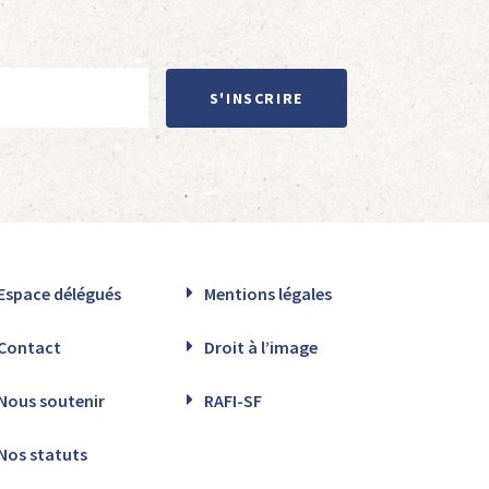
S'INSCRIRE
Espace délégués
Mentions légales
Contact
Droit à l’image
Nous soutenir
RAFI-SF
Nos statuts