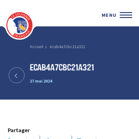
MENU
Accueil
ecab4a7cbc21a321
ecab4a7cbc21a321
27 mai 2024
Partager