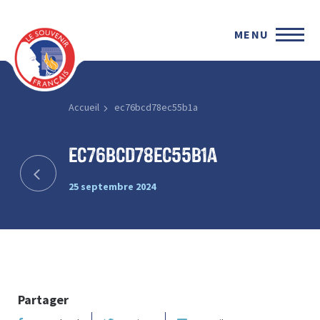
MENU
Accueil
ec76bcd78ec55b1a
ec76bcd78ec55b1a
25 septembre 2024
Partager