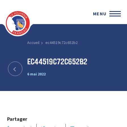
MENU
Accueil
ec44519c72c652b2
ec44519c72c652b2
6 mai 2022
Partager