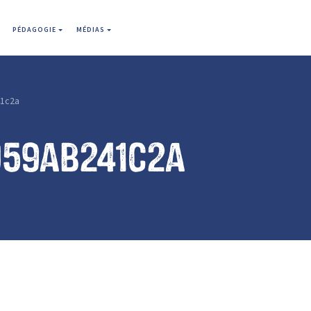
PÉDAGOGIE
MÉDIAS
1c2a
059ab241c2a