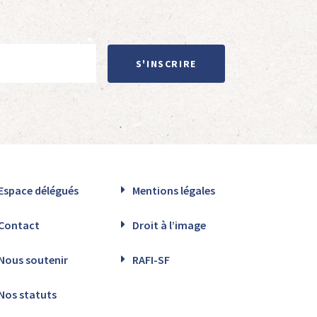
S'INSCRIRE
Espace délégués
Mentions légales
Contact
Droit à l’image
Nous soutenir
RAFI-SF
Nos statuts