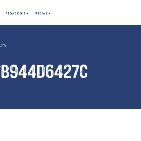
PÉDAGOGIE
MÉDIAS
427c
7b944d6427c