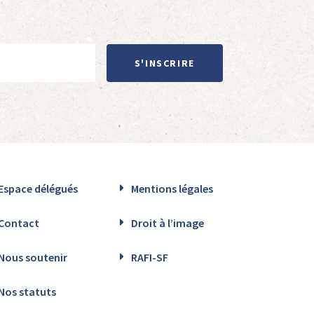
S'INSCRIRE
Espace délégués
Mentions légales
Contact
Droit à l’image
Nous soutenir
RAFI-SF
Nos statuts