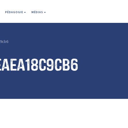
PÉDAGOGIE
MÉDIAS
9cb6
eaea18c9cb6