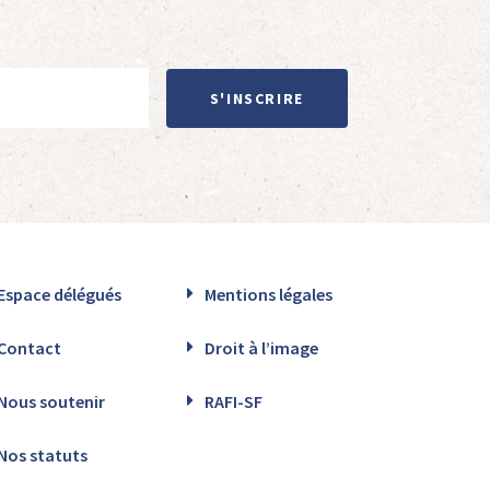
S'INSCRIRE
Espace délégués
Mentions légales
Contact
Droit à l’image
Nous soutenir
RAFI-SF
Nos statuts