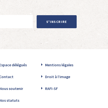
S'INSCRIRE
Espace délégués
Mentions légales
Contact
Droit à l’image
Nous soutenir
RAFI-SF
Nos statuts