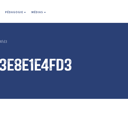
PÉDAGOGIE
MÉDIAS
4fd3
3e8e1e4fd3