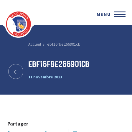
MENU
Accueil
ebf16fbe266901cb
ebf16fbe266901cb
11 novembre 2023
Partager