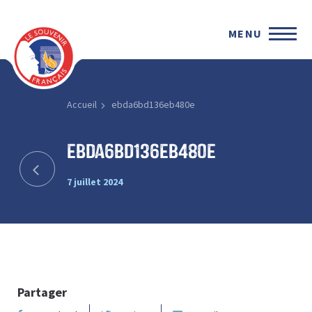
MENU
Accueil
ebda6bd136eb480e
ebda6bd136eb480e
7 juillet 2024
Partager