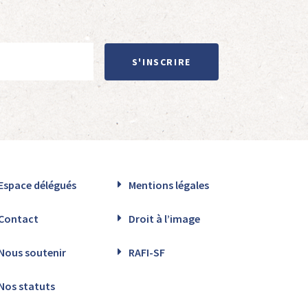
S'INSCRIRE
Espace délégués
Mentions légales
Contact
Droit à l’image
Nous soutenir
RAFI-SF
Nos statuts