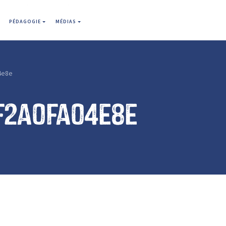
PÉDAGOGIE
MÉDIAS
4e8e
f2a0fa04e8e