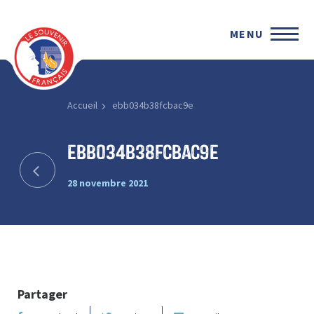
MENU
Accueil
ebb034b38fcbac9e
ebb034b38fcbac9e
28 novembre 2021
Partager