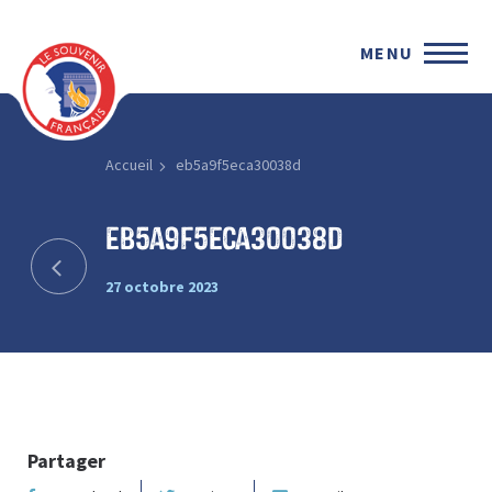
MENU
Accueil
eb5a9f5eca30038d
eb5a9f5eca30038d
27 octobre 2023
Partager