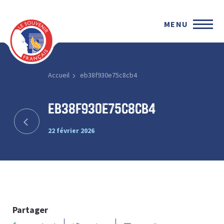
MENU
Accueil
eb38f930e75c8cb4
eb38f930e75c8cb4
22 février 2026
Partager