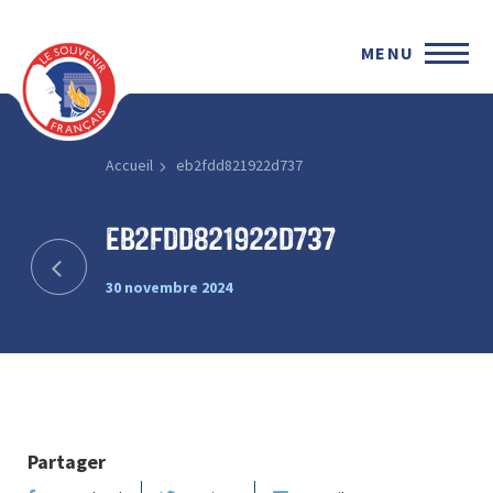
MENU
Accueil
eb2fdd821922d737
eb2fdd821922d737
30 novembre 2024
Partager