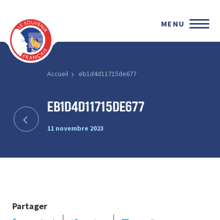
MENU
Accueil
eb1d4d11715de677
eb1d4d11715de677
11 novembre 2023
Partager