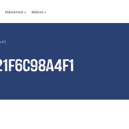
PÉDAGOGIE
MÉDIAS
a4f1
21f6c98a4f1