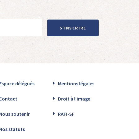
S'INSCRIRE
Espace délégués
Mentions légales
Contact
Droit à l’image
Nous soutenir
RAFI-SF
Nos statuts