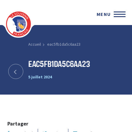
MENU
Accueil
eac5fb1da5c6aa23
eac5fb1da5c6aa23
5 juillet 2024
Partager