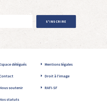
S'INSCRIRE
Espace délégués
Mentions légales
Contact
Droit à l’image
Nous soutenir
RAFI-SF
Nos statuts