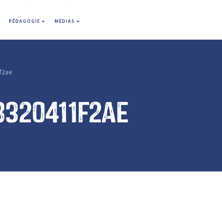
PÉDAGOGIE
MÉDIAS
f2ae
8320411f2ae