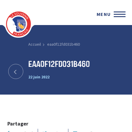
MENU
Accueil
eaa0f12fd031b460
eaa0f12fd031b460
22 juin 2022
Partager