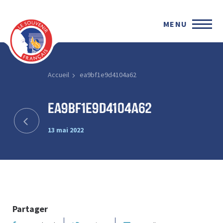
MENU
Accueil
ea9bf1e9d4104a62
ea9bf1e9d4104a62
13 mai 2022
Partager