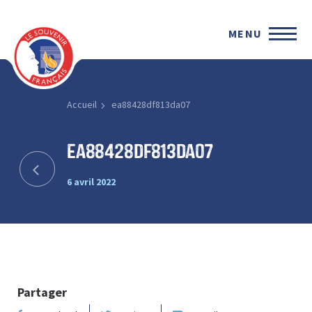
MENU
Accueil
ea88428df813da07
ea88428df813da07
6 avril 2022
Partager