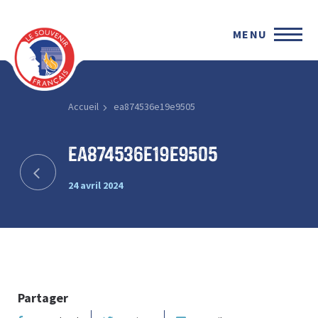
MENU
Accueil
ea874536e19e9505
ea874536e19e9505
24 avril 2024
Partager